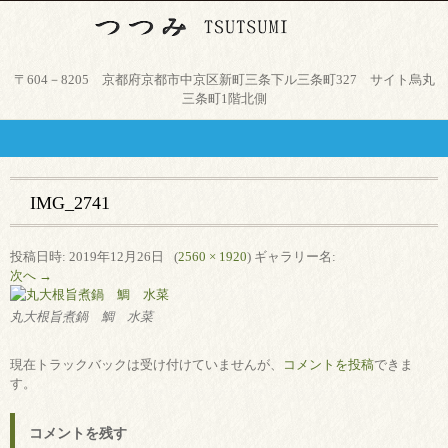
京都市中京区、烏丸御池駅から
〒604－8205 京都府京都市中京区新町三条下ル三条町327 サイト烏丸
徒歩４分。気軽に本格和食と日
三条町1階北側
本酒が楽しめる店、つつみ。
IMG_2741
投稿日時:
2019年12月26日
(
2560 × 1920
) ギャラリー名:
次へ →
丸大根旨煮鍋 鯛 水菜
現在トラックバックは受け付けていませんが、
コメントを投稿
できま
す。
コメントを残す