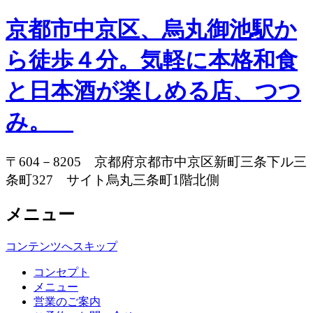
京都市中京区、烏丸御池駅か
ら徒歩４分。気軽に本格和食
と日本酒が楽しめる店、つつ
み。
〒604－8205 京都府京都市中京区新町三条下ル三
条町327 サイト烏丸三条町1階北側
メニュー
コンテンツへスキップ
コンセプト
メニュー
営業のご案内