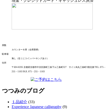
現金・クレジットカード・キャッシュレス決済
席数
カウンター８席（全席禁煙）
駐車場
無し（近くにコインパーキングあり）
住所
〒604-8205 京都府京都市中京区新町三条下ル三条町327 サイト烏丸三条町1階北側 TEL. 075－
255－1103 FAX. 075－255－1103
つつみのブログ
１品紹介
(33)
Experience Japanese calligraphy
(9)