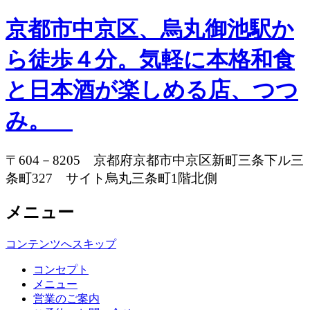
京都市中京区、烏丸御池駅か
ら徒歩４分。気軽に本格和食
と日本酒が楽しめる店、つつ
み。
〒604－8205 京都府京都市中京区新町三条下ル三
条町327 サイト烏丸三条町1階北側
メニュー
コンテンツへスキップ
コンセプト
メニュー
営業のご案内