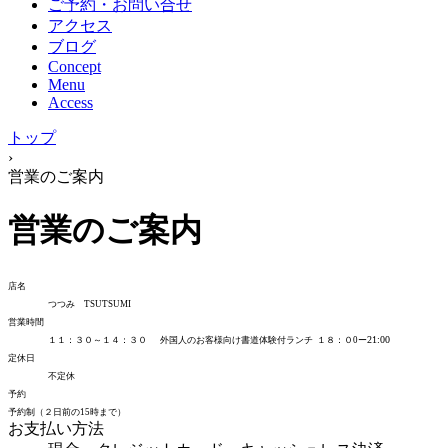
ご予約・お問い合せ
アクセス
ブログ
Concept
Menu
Access
トップ
›
営業のご案内
営業のご案内
店名
つつみ TSUTSUMI
営業時間
21:00
１１：３０～１４：３０
外国人のお客様向け書道体験付ランチ
１８：０0ー
定休日
不定休
予約
予約制（２日前の15時まで）
お支払い方法